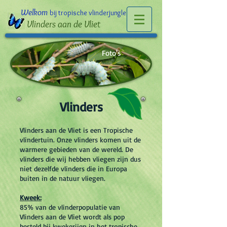
Welkom
bij tropische vlinderjungle
Vlinders aan de Vliet
Foto's
Vlinders
Vlinders aan de Vliet is een Tropische
vlindertuin. Onze vlinders komen uit de
warmere gebieden van de wereld. De
vlinders die wij hebben vliegen zijn dus
niet dezelfde vlinders die in Europa
buiten in de natuur vliegen.
Kweek:
85% van de vlinderpopulatie van
Vlinders aan de Vliet wordt als pop
besteld bij kwekerijen in het tropische