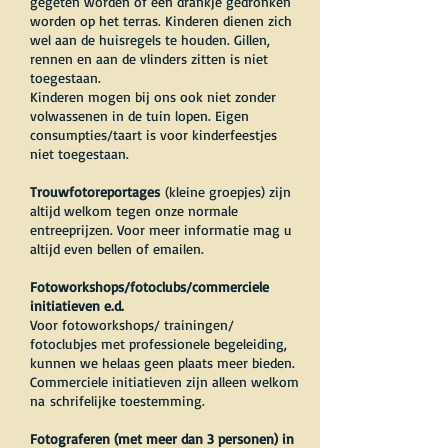
gegeten worden of een drankje gedronken
worden op het terras. Kinderen dienen zich
wel aan de huisregels te houden. Gillen,
rennen en aan de vlinders zitten is niet
toegestaan.
Kinderen mogen bij ons ook niet zonder
volwassenen in de tuin lopen. Eigen
consumpties/taart is voor kinderfeestjes
niet toegestaan.
Trouwfotoreportages
(kleine groepjes) zijn
altijd welkom tegen onze normale
entreeprijzen. Voor meer informatie mag u
altijd even bellen of emailen.
Fotoworkshops/fotoclubs/commerciele
initiatieven e.d.
Voor fotoworkshops/ trainingen/
fotoclubjes met professionele begeleiding,
kunnen we helaas geen plaats meer bieden.
Commerciele initiatieven zijn alleen welkom
na
schrifelijke toestemming.
Fotograferen (met meer dan 3 personen) in