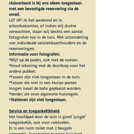
clubverband
is bij ons alleen toegestaan
met een bevestigde reservering via de
email.
LET OP: In het weekend en in
schoolvakantie
s, of indien wij drukte
verwachten, staan wij slechts een aantal
fotografen toe in de tuin. Met uitzondering
van individuele seizoenkaarthouders en de
reserveringen.
Informatie voor fotografen
:
*Blijf op de paden, ook met de voeten.
*houd rekening met de doorloop voor het
andere publiek.
*Tassen zijn niet toegestaan in de tuin.
*Tassen die niet in een kluisje passen
mogen naast de balie geplaatst worden.
*Verder; zie onze algemene huisregels.
*
Statieven zijn niet toegestaan.
Service en toegankelijkheid:
Het hoofdpad door de tuin is goed 'jungle'
toegankelijk, ook voor rolstoelen.
Er is een ruim toilet met 2 beugels
aanwezig.
Avonturiers kunnen hun hart