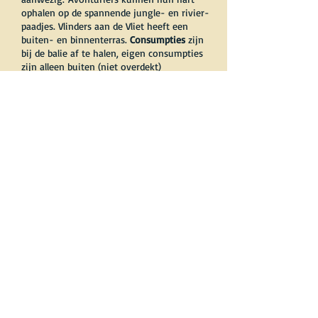
ophalen op de spannende jungle- en rivier-
paadjes. Vlinders aan de Vliet heeft een
buiten- en binnenterras.
Consumpties
zijn
bij de balie af te halen, eigen consumpties
zijn alleen buiten (niet overdekt)
toegestaan, voor groepjes vanaf 12
personen zijn eigen consumties ook buiten
niet toegestaan. Voor een cadeautje of een
aandenken aan het leuke dagje uit raden
wij onze
souvenirshop
aan. Voor de
kinderen hebben we een vlinder-quiz, een
speurtocht of kleurplaten. Deze zijn tegen
een kleine vergoeding verkrijgbaar bij de
balie. Bij inleveren van een oplossing
krijgen de kinderen een snoepje. Vlinders
aan de Vliet heeft voor de ingang een gratis
parkeergelegenheid. Honden zijn helaas niet
toegestaan.