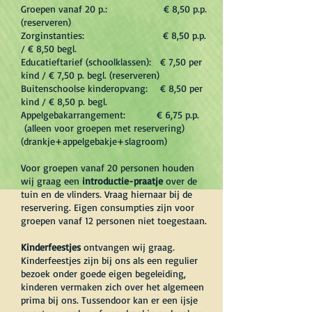
Groepen vanaf 20 p.: € 8,50 p.p.
(reserveren)
Zorginstanties: € 8,50 p.p.
/ € 8,50 begl.
Educatieftarief (schoolklassen): € 7,50 per
kind / € 7,50 p. begl. (reserveren)
Buitenschoolse kinderopvang: € 8,50 per
kind / € 8,50 p. begl.
Appelgebakarrangement: € 6,75 p.p.
(alleen voor groepen met reservering)
(drankje+appelgebakje+slagroom)
Voor groepen vanaf 20 personen houden
wij graag een
introductie-praatje
over de
tuin en de vlinders. Vraag hiernaar bij de
reservering. Eigen consumpties zijn voor
groepen vanaf 12 personen niet toegestaan.
Kinderfeestjes
ontvangen wij graag.
Kinderfeestjes zijn bij ons als een regulier
bezoek onder goede eigen begeleiding,
kinderen vermaken zich over het algemeen
prima bij ons. Tussendoor kan er een ijsje