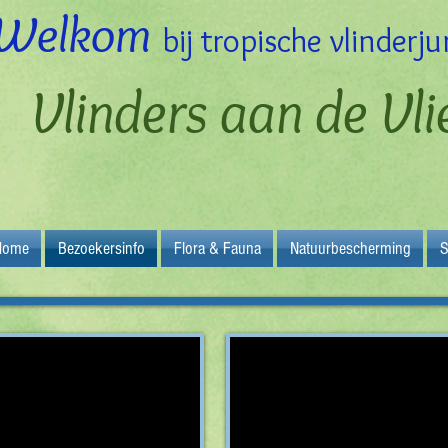
Welkom
bij tropische vlinderj
Vlinders aan de Vli
Home
Bezoekersinfo
Flora & Fauna
Natuurbescherming
S