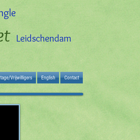
ungle
et
Leidschendam
tage/Vrijwilligers
English
Contact