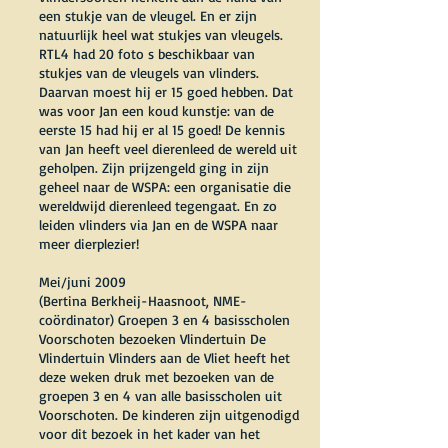
een stukje van de vleugel. En er zijn
natuurlijk heel wat stukjes van vleugels.
RTL4 had 20 foto s beschikbaar van
stukjes van de vleugels van vlinders.
Daarvan moest hij er 15 goed hebben. Dat
was voor Jan een koud kunstje: van de
eerste 15 had hij er al 15 goed! De kennis
van Jan heeft veel dierenleed de wereld uit
geholpen. Zijn prijzengeld ging in zijn
geheel naar de WSPA: een organisatie die
wereldwijd dierenleed tegengaat. En zo
leiden vlinders via Jan en de WSPA naar
meer dierplezier!
Mei/juni 2009
(Bertina Berkheij-Haasnoot, NME-
coördinator) Groepen 3 en 4 basisscholen
Voorschoten bezoeken Vlindertuin De
Vlindertuin Vlinders aan de Vliet heeft het
deze weken druk met bezoeken van de
groepen 3 en 4 van alle basisscholen uit
Voorschoten. De kinderen zijn uitgenodigd
voor dit bezoek in het kader van het