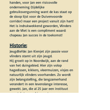
handen, voor Jan een risicovolle
onderneming (tijdelijke
gebruiksvergunning want de kas staat op
de sloop lijst voor de Duivenvoorde
corridor) maar een project vanuit zijn hart!
Het is indrukwekkend geworden, Vlinders
aan de Vliet is een compliment waard:
chapeau Jan succes in de toekomst!
Historie:
Jeugdliefde: Jan Kienjet zijn passie voor
vlinders stamt uit zijn jeugd.
Hij groeit op in Noordwijk, aan de rand
van het duingebied. Hier zijn volop
hagedissen, kikkers, vleermuizen, visjes en
natuurlijk vlinders voorhanden. Zo wordt
zijn belangstelling, die langzamerhand
verandert in een levenslange interesse,
gewekt. Jan, die al 25 jaar een instituut
voor tekstverwerking en typecursussen
heeft gehad, brengt een groot gedeelte
van zijn leven in Noordwijk door. Totdat
hij, zo een tien jaar geleden, verhuist naar