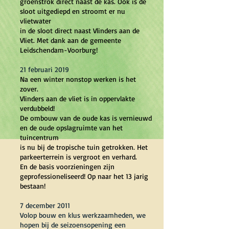
groenstrok direct naast de kas. Ook is de
sloot uitgediepd en stroomt er nu
vlietwater
in de sloot direct naast Vlinders aan de
Vliet. Met dank aan de gemeente
Leidschendam-Voorburg!
21 februari 2019
Na een winter nonstop werken is het
zover.
Vlinders aan de vliet is in oppervlakte
verdubbeld!
De ombouw van de oude kas is vernieuwd
en de oude opslagruimte van het
tuincentrum
is nu bij de tropische tuin getrokken. Het
parkeerterrein is vergroot en verhard.
En de basis voorzieningen zijn
geprofessioneliseerd! Op naar het 13 jarig
bestaan!
7 december 2011
Volop bouw en klus werkzaamheden, we
hopen bij de seizoensopening een