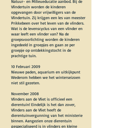
Natuur- en Milieueducatie aanbod. Bij de
Vlindertuin worden de kinderen
opgevangen door vrijwilligers van de
Vlindertuin. Zij krijgen een les van meester
Prikkebeen over het leven van de vlinders.
Wat is de levenscyclus van een vlinder en
waar leeft een vlinder van? Na de
groepsvoorlichting worden de kinderen
ingedeeld in groepjes en gaan ze per
groepje op ontdekkingstocht in de
prachtige tuin.
10 Februari 2009
Nieuwe paden, aquarium en uitkijkpunt
Wederom hebben we het winterseizoen
niet stil gezeten.
November 2008
Vlinders aan de Vliet is officieel een
dierentuin! Eindelijk is het dan zover,
Vlinders aan de Vliet heeft de
dierentuinvergunning van het ministerie
binnen. Aangezien onze dierentuin
gespecialiseerd is in vlinders en kleine