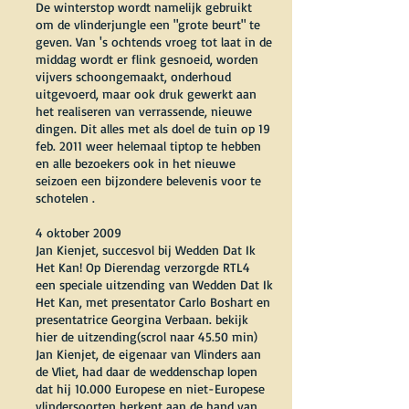
De winterstop wordt namelijk gebruikt
om de vlinderjungle een "grote beurt" te
geven. Van 's ochtends vroeg tot laat in de
middag wordt er flink gesnoeid, worden
vijvers schoongemaakt, onderhoud
uitgevoerd, maar ook druk gewerkt aan
het realiseren van verrassende, nieuwe
dingen. Dit alles met als doel de tuin op 19
feb. 2011 weer helemaal tiptop te hebben
en alle bezoekers ook in het nieuwe
seizoen een bijzondere belevenis voor te
schotelen .
4 oktober 2009
Jan Kienjet, succesvol bij Wedden Dat Ik
Het Kan! Op Dierendag verzorgde RTL4
een speciale uitzending van Wedden Dat Ik
Het Kan, met presentator Carlo Boshart en
presentatrice Georgina Verbaan. bekijk
hier de uitzending(scrol naar 45.50 min)
Jan Kienjet, de eigenaar van Vlinders aan
de Vliet, had daar de weddenschap lopen
dat hij 10.000 Europese en niet-Europese
vlindersoorten herkent aan de hand van