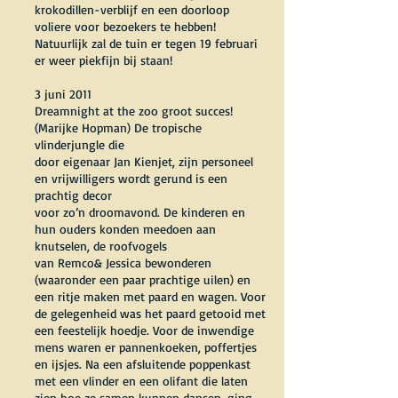
krokodillen-verblijf en een doorloop
voliere voor bezoekers te hebben!
Natuurlijk zal de tuin er tegen 19 februari
er weer piekfijn bij staan!
3 juni 2011
Dreamnight at the zoo groot succes!
(Marijke Hopman) De tropische
vlinderjungle die
door eigenaar Jan Kienjet, zijn personeel
en vrijwilligers wordt gerund is een
prachtig decor
voor zo’n droomavond. De kinderen en
hun ouders konden meedoen aan
knutselen, de roofvogels
van Remco& Jessica bewonderen
(waaronder een paar prachtige uilen) en
een ritje maken met paard en wagen. Voor
de gelegenheid was het paard getooid met
een feestelijk hoedje. Voor de inwendige
mens waren er pannenkoeken, poffertjes
en ijsjes. Na een afsluitende poppenkast
met een vlinder en een olifant die laten
zien hoe ze samen kunnen dansen, ging